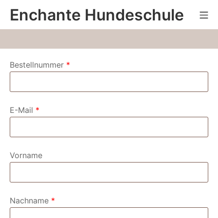
Zum
Enchante Hundeschule
Mo
Inhalt
springen
erforderlich
Bestellnummer
*
erforderlich
E-Mail
*
Vorname
erforderlich
Nachname
*