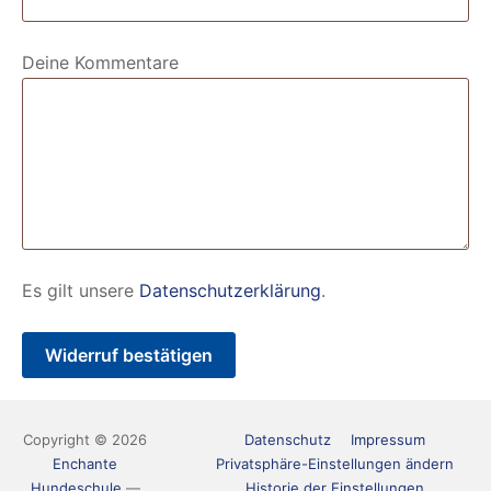
Deine Kommentare
Page URI *erforderlich
Es gilt unsere
Datenschutzerklärung
.
Widerruf bestätigen
Copyright © 2026
Datenschutz
Impressum
Enchante
Privatsphäre-Einstellungen ändern
Hundeschule
—
Historie der Einstellungen