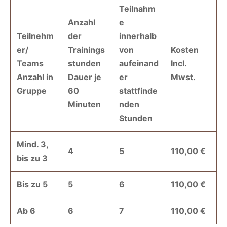
Teilnahm
Anzahl
e
Teilnehm
der
innerhalb
er/
Trainings
von
Kosten
Teams
stunden
aufeinand
Incl.
Anzahl in
Dauer je
er
Mwst.
Gruppe
60
stattfinde
Minuten
nden
Stunden
Mind. 3,
4
5
110,00 €
bis zu 3
Bis zu 5
5
6
110,00 €
Ab 6
6
7
110,00 €