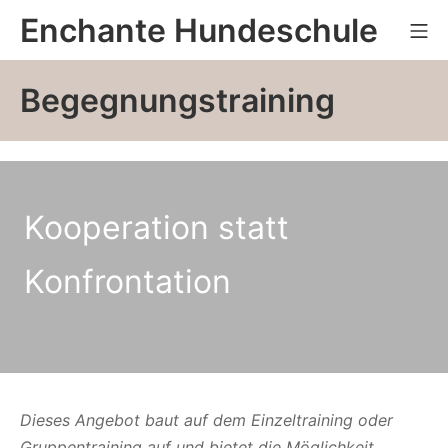
Zum
Enchante Hundeschule
Mo
Inhalt
springen
Begegnungstraining
Kooperation statt
Konfrontation
Dieses Angebot baut auf dem Einzeltraining oder
Gruppentraining auf und bietet die Möglichkeit,