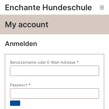
Zum
Enchante Hundeschule
Mo
Inhalt
springen
My account
Anmelden
Erforderlich
Benutzername oder E-Mail-Adresse
*
Erforderlich
Passwort
*